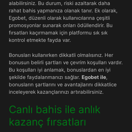
alabilirsiniz. Bu durum, riski azaltarak daha
rahat bahis yapmanıza olanak tanır. Ek olarak,
Egobet, düzenli olarak kullanıcılarına çeşitli
promosyonlar sunarak onları ödüllendirir. Bu
fırsatları kaçırmamak için platformu sık sık
kontrol etmekte fayda var.
Bonusları kullanırken dikkatli olmalısınız. Her
bonusun belirli şartları ve çevrim koşulları vardır.
Bu koşulları iyi anlamak, bonuslardan en iyi
şekilde faydalanmanızı sağlar.
Egobet ile
,
bonusların şartlarını ve avantajlarını dikkatlice
inceleyerek kazançlarınızı artırabilirsiniz.
Canlı bahis ile anlık
kazanç fırsatları