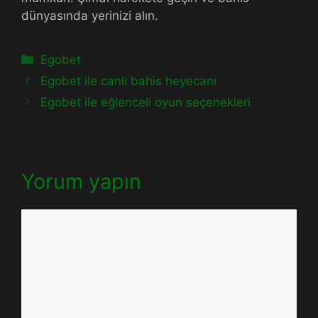
dünyasında yerinizi alın.
Kategoriler
Egobet
Egobet ile canlı bahis heyecanı
Egobet ile eğlenceli oyun seçenekleri
Yorum yapın
Yorum